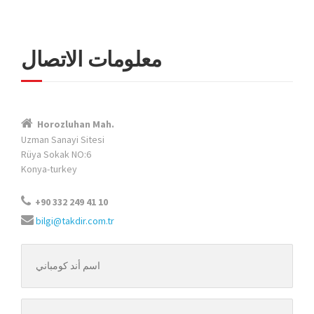
معلومات الاتصال
Horozluhan Mah.
Uzman Sanayi Sitesi
Rüya Sokak NO:6
Konya-turkey
+90 332 249 41 10
bilgi@takdir.com.tr