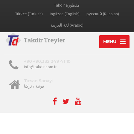
Takdir مقطورة
Türkçe (Turkish)
İngiizce (English)
русский (Russian)
لغة العربية (Arabic)
MENU
+90 +90,332 249 41 10
info@takdir.com.tr
Tırsan Sanayi
قونية / تركيا