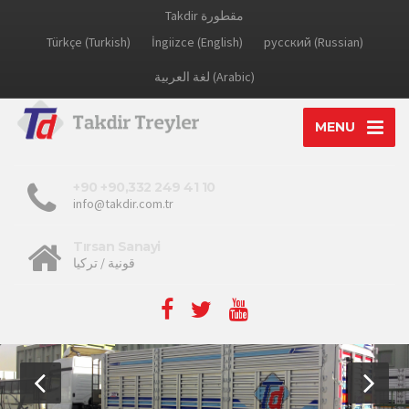
Takdir مقطورة
Türkçe (Turkish)
İngiizce (English)
русский (Russian)
لغة العربية (Arabic)
MENU
+90 +90,332 249 41 10
info@takdir.com.tr
Tırsan Sanayi
قونية / تركيا