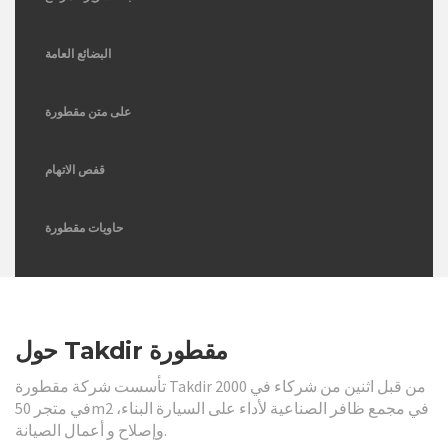
البضائع العامة
على متن مقطورة
قفص الاتهام
حاويات مقطورة
مقطورة ناقلة
حول Takdir مقطورة
تأسست شركة مقطورة Takdir من قبل اثنين من شركاء في 2000
في متجر 50m2 في مجمع ظافر الصناعية لأداء على السيارة البناء،
وإصلاح و أعمال الصيانة.