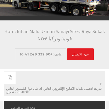
Horozluhan Mah. Uzman Sanayi Sitesi Rüya Sokak
قونية وتركيا
NO:6
جهة الاتصال
هاتف: +90 332 249 41 10
انقر هنا لتحميل ملفات الكتالوج الإلكتروني الخاص بك على جهاز الكمبيوتر الخاص
بك - تحميل .PDF
قلابة السرير المرتفع